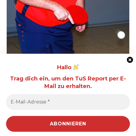
Hallo
Manuel Kapp ist Leiter der Tischtennis-Abteilung.
Trag dich ein, um den TuS Report per E-
(Foto: Ulrich Hadaschick)
Mail zu erhalten.
&
PRÄSENTIERT VON
WORDPRESS
THEME ERSTELLT VON
ANDERS NORÉN