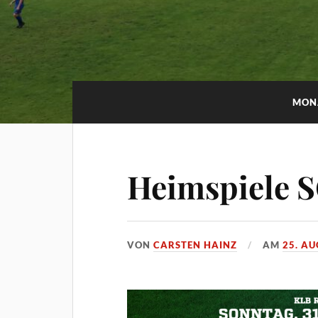
MON
Heimspiele S
VON
CARSTEN HAINZ
AM
25. AU